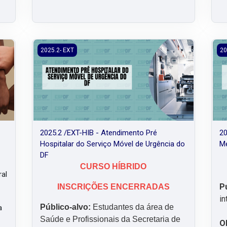
2025.2 /EXT-HIB - Atendimento Pré Hospitalar do Serviç
202
2025.2- EXT
20
2025.2 /EXT-HIB - Atendimento Pré
20
Hospitalar do Serviço Móvel de Urgência do
Me
DF
CURSO HÍBRIDO
ral
P
INSCRIÇÕES ENCERRADAS
in
Público-alvo:
Estudantes da área de
a
Saúde e Profissionais da Secretaria de
O