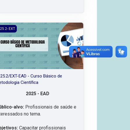
o Móvel de Urgência do DF
5.2/EXT-EAD - Curso Básico de Metodologia Científica
25.2- EXT
25.2/EXT-EAD - Curso Básico de
todologia Científica
2025 - EAD
úblico-alvo:
Profissionais de saúde e
teressados no tema.
bjetivos:
Capacitar profissionais