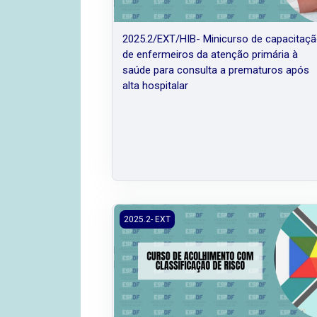
2025.2/EXT/HIB- Minicurso de capacitaç
de enfermeiros da atenção primária à
saúde para consulta a prematuros após
alta hospitalar
2025.2/EXT/EAD - Curso de Acolhimento c
2025.2- EXT