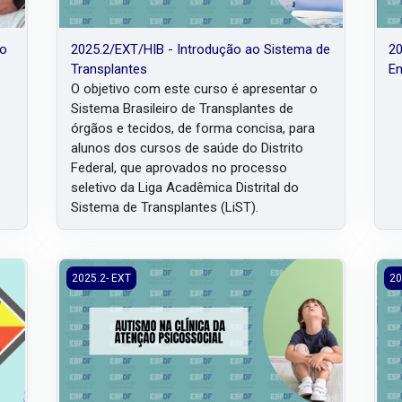
ão
2025.2/EXT/HIB - Introdução ao Sistema de
20
Transplantes
En
O objetivo com este curso é apresentar o
Sistema Brasileiro de Transplantes de
órgãos e tecidos, de forma concisa, para
alunos dos cursos de saúde do Distrito
Federal, que aprovados no processo
seletivo da Liga Acadêmica Distrital do
Sistema de Transplantes (LiST).
om Classificação de Risco
2025.2/EXT/EAD- Autismo na Clínica da Atenção Psicoss
202
2025.2- EXT
20