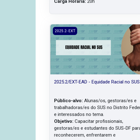
Carga Horária:
20h
2025.2/EXT-EAD - Equidade Racial no SUS
2025.2- EXT
2025.2/EXT-EAD - Equidade Racial no SUS
Público-alvo:
Alunas/os, gestoras/es e
trabalhadoras/es do SUS no Distrito Fede
e interessados no tema
.
Objetivo:
Capacitar profissionais,
gestoras/es e estudantes do SUS-DF par
reconhecerem, enfrentarem e