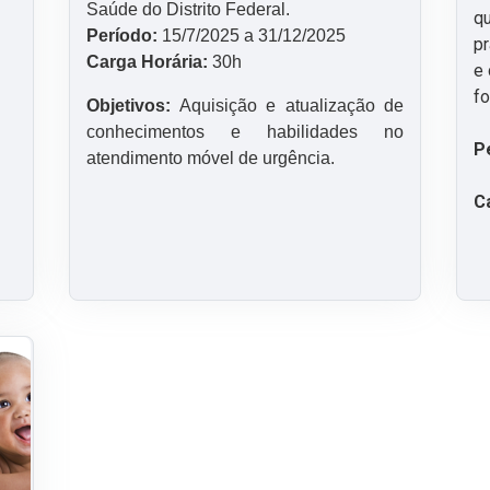
Saúde do Distrito Federal.
qu
Período:
15/7/2025 a 31/12/2025
pr
Carga Horária:
30h
e 
fo
Objetivos:
Aquisição e atualização de
conhecimentos e habilidades no
P
atendimento móvel de urgência.
C
alterações no freio lingual em bebês