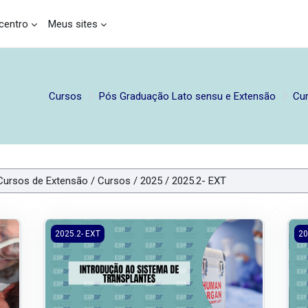
entro
Meus sites
Cursos
Pós Graduação Lato sensu e Extensão
Cu
 de enfermeiros da atenção primária à saúde para consulta a premat
2025.2/EXT/HIB - Introdução ao Sistema de Transplante
202
2025.2- EXT
20