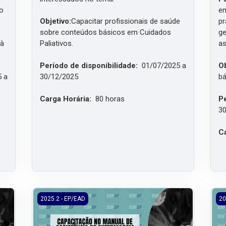
no
em
Objetivo:
Capacitar profissionais de saúde
pr
sobre conteúdos básicos em Cuidados
ge
 à
Paliativos.
as
Período de disponibilidade:
01/07/2025 a
Ob
5 a
30/12/2025
bá
Carga Horária:
80 horas
Pe
30
Ca
Boas Práticas Obstétricas e Neonatais
2025.2/EP/EAD - Capacitação no Manual de Assistênci
202
2025.2 - EP/EAD
20