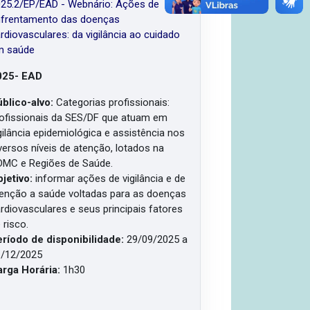
25.2/EP/EAD - Webnário: Ações de
frentamento das doenças
rdiovasculares: da vigilância ao cuidado
m saúde
025- EAD
blico-alvo:
Categorias profissionais:
ofissionais da SES/DF que atuam em
gilância epidemiológica e assistência nos
versos níveis de atenção, lotados na
MC e Regiões de Saúde.
jetivo:
informar ações de vigilância e de
enção a saúde voltadas para as doenças
rdiovasculares e seus principais fatores
 risco.
ríodo de disponibilidade:
29
/09/2025 a
/12/2025
rga Horária:
1h30