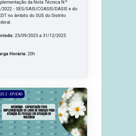
plementação da Nota Técnica N.º
/2022 - SES/SAIS/COASIS/DASIS e do
DT no âmbito do SUS do Distrito
deral.
eríodo:
25/09/2025 a 31/12/2025
rga Horária:
20h
GBTQIAPN+
5.2/EP/EAD - Linha de Cuidado para Atenção às Pessoas em Situaç
25.2 - EP/EAD