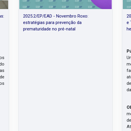
as:
2025.2/EP/EAD - Novembro Roxo:
20
estratégias para prevenção da
e 
prematuridade no pré-natal
he
Pú
os
Un
 do
mé
oas
fa
ade
at
tos
de
da
Ob
mo
de
At