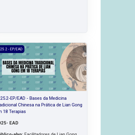
 Idoso
5.2-EP/EAD - Bases da Medicina Tradicional Chinesa na Prática de 
25.2 - EP/EAD
25.2-EP/EAD - Bases da Medicina
adicional Chinesa na Prática de Lian Gong
 18 Terapias
025- EAD
blico-alvo:
Facilitadores de Lian Gong