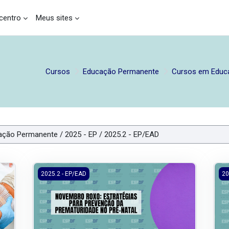
entro
Meus sites
Cursos
Educação Permanente
Cursos em Educ
as: uma abordagem centrada na pessoa
2025.2/EP/EAD - Novembro Roxo: estratégias para preve
202
2025.2 - EP/EAD
20