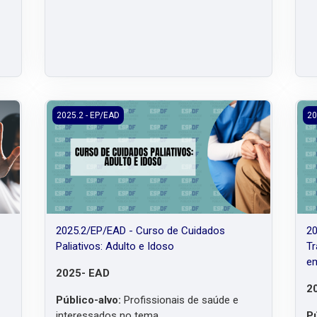
mpulsória de Violência Interpessoal Autoprovocada
2025.2/EP/EAD - Curso de Cuidados Paliativos: Adulto e
202
2025.2 - EP/EAD
20
2025.2/EP/EAD - Curso de Cuidados
20
Paliativos: Adulto e Idoso
Tr
em
2025- EAD
2
Público-alvo:
Profissionais de saúde e
interessados no tema.
Pú