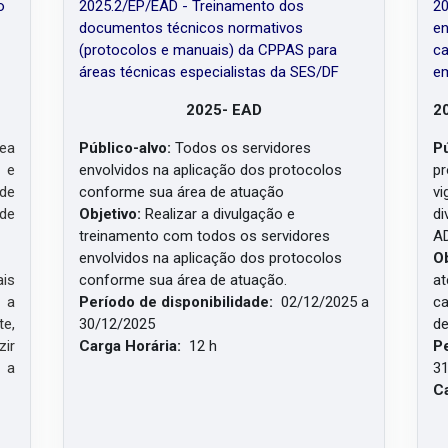
o
2025.2/EP/EAD - Treinamento dos
20
documentos técnicos normativos
en
(protocolos e manuais) da CPPAS para
ca
áreas técnicas especialistas da SES/DF
e
2025- EAD
2
ea
Público-alvo:
Todos os servidores
Pú
 e
envolvidos na aplicação dos protocolos
pr
 de
conforme sua área de atuação
vi
de
Objetivo:
Realizar a divulgação e
di
treinamento com todos os servidores
AD
envolvidos na aplicação dos protocolos
Ob
is
conforme sua área de atuação.
at
 a
Período de disponibilidade:
02
/12/2025 a
ca
te,
30/12/2025
de
zir
Carga Horária:
12 h
Pe
 a
31
Ca