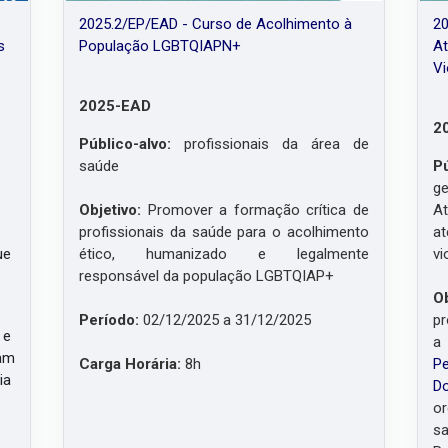
2025.2/EP/EAD - Curso de Acolhimento à
20
s
População LGBTQIAPN+
At
Vi
2025-EAD
2
Público-alvo:
profissionais da área de
saúde
P
g
Objetivo:
Promover a formação crítica de
At
profissionais da saúde para o acolhimento
a
ue
ético, humanizado e legalmente
vi
responsável da população LGBTQIAP+
O
e
Período:
02/12/2025 a 31/12/2025
pr
 e
jam
Carga Horária:
8h
Pe
ia
D
or
sa