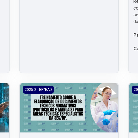
R
c
se
da
P
Ca
do SislogLab para otimização dos processos logísticos
2025.2/EP/EAD - Treinamento dos documentos técnicos 
202
2025.2 - EP/EAD
20