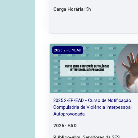
Carga Horária:
5h
2025.2-EP/EAD - Curso de Notificação Co
2025.2 - EP/EAD
2025.2-EP/EAD - Curso de Notificação
Compulsória de Violência Interpessoal
Autoprovocada
2025- EAD
Público-alvo:
Servidores da SES