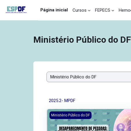
Ir para o conteúdo principal
Página inicial
Cursos
FEPECS
Hemoc
Ministério Público do DF
Categorias de Cursos
2025.2- MPDF
Desaparecimento de Pessoas: Fundamento
Ministério Público do DF