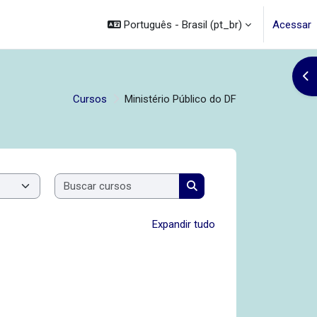
Português - Brasil ‎(pt_br)‎
Acessar
Abr
Cursos
Ministério Público do DF
Buscar cursos
Buscar cursos
Expandir tudo
 em Unidades de Saúde do SUS