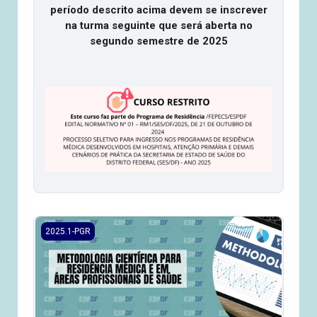
período descrito acima devem se inscrever
na turma seguinte que será aberta no
segundo semestre de 2025
2025.1/PGR - Metodologia Científica para Residência Médi
2025.1-PGR