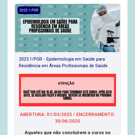
2025.1/PGR - Epidemiologia em Saúde para Residência em 
2025.1-PGR
2025.1/PGR - Epidemiologia em Saúde para
Residência em Áreas Profissionais de Saúde
ABERTURA: 01/03/2025 / ENCERRAMENTO:
30/06/2025
Aqueles que não concluírem o curso no