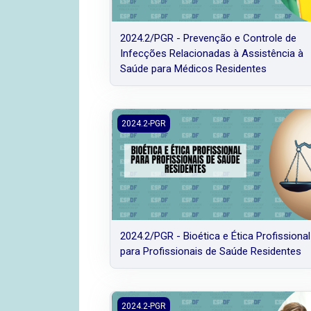
2024.2/PGR - Prevenção e Controle de
Infecções Relacionadas à Assistência à
Saúde para Médicos Residentes
2024.2/PGR - Bioética e Ética Profissional
2024.2-PGR
2024.2/PGR - Bioética e Ética Profissional
para Profissionais de Saúde Residentes
2024.2/PGR - Metodologia Científica para
2024.2-PGR