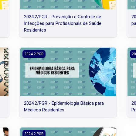
2024.2/PGR - Prevenção e Controle de
20
Infecções para Profissionais de Saúde
pa
Residentes
 para Profissionais de Saúde Residentes
2024.2/PGR - Epidemiologia Básica para Médicos Reside
202
2024.2-PGR
20
2024.2/PGR - Epidemiologia Básica para
20
Médicos Residentes
Pr
 Médicos Residentes da SES/DF
2024.2/PGR - Metodologia Científica para Residentes Mult
2024.2-PGR