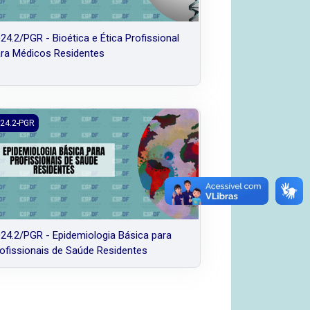
24.2/PGR - Bioética e Ética Profissional
ra Médicos Residentes
ntes
4.2/PGR - Epidemiologia Básica para Profissionais de Saúde Reside
24.2-PGR
24.2/PGR - Epidemiologia Básica para
ofissionais de Saúde Residentes
iprofissional