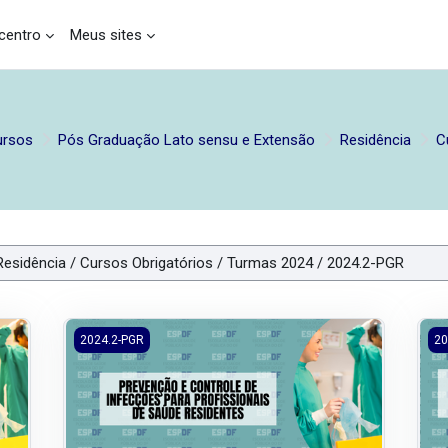
entro
Meus sites
ursos
Pós Graduação Lato sensu e Extensão
Residência
C
fecções Relacionadas à Assistência à Saúde para Médicos Resident
2024.2/PGR - Prevenção e Controle de Infecções para Pr
202
2024.2-PGR
20