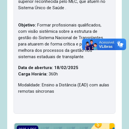
superior reconhecida pelo MEC, que atuem no
Sistema Único de Saúde .
Objetivo:
Formar profissionais qualificados,
com visão sistêmica sobre a estrutura de
gestão do Sistema Nacional de Transplantes
para atuarem de forma crítica e propositiva na
melhora dos processos da gestão nos
sistemas estaduais de transplante.
Data de abertura: 18/02/2025
Carga Horária:
360h
Modalidade: Ensino a Distância (EAD) com aulas
remotas síncronas
2025.1/PGE- Especialização em Gestão de Saúde Pública