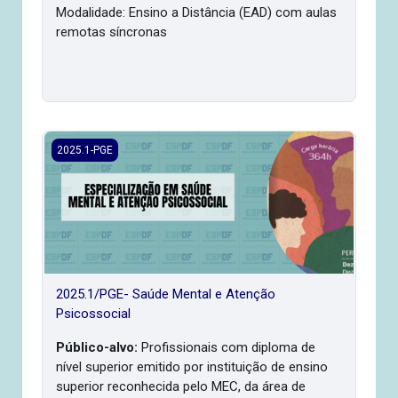
Modalidade: Ensino a Distância (EAD) com aulas
remotas síncronas
2025.1/PGE- Saúde Mental e Atenção Psicossocial
2025.1-PGE
2025.1/PGE- Saúde Mental e Atenção
Psicossocial
Público-alvo:
Profissionais com diploma de
nível superior emitido por instituição de ensino
superior reconhecida pelo MEC, da área de