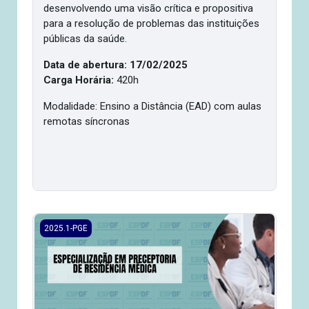
desenvolvendo uma visão crítica e propositiva
para a resolução de problemas das instituições
públicas da saúde.
Data de abertura: 17/02/2025
Carga Horária:
420h
Modalidade: Ensino a Distância (EAD) com aulas
remotas síncronas
2025.1/PGE- Especialização em Preceptoria de Residência
2025.1-PGE