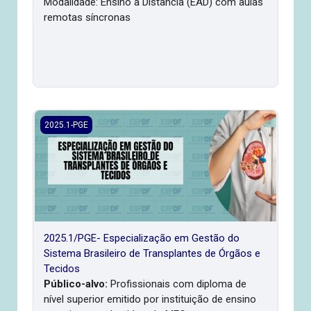
Modalidade: Ensino a Distância (EAD) com aulas
remotas síncronas
2025.1/PGE- Especialização em Gestão do Sistema Brasilei
2025.1-PGE
2025.1/PGE- Especialização em Gestão do
Sistema Brasileiro de Transplantes de Órgãos e
Tecidos
Público-alvo:
Profissionais com diploma de
nível superior emitido por instituição de ensino