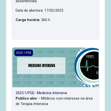
assistenciais.
Data de abertura: 17/02/2025
Carga horária
: 360 h
2025.1/PGE- Medicina Intensiva
2025.1-PGE
2025.1/PGE- Medicina Intensiva
Publico alvo
– Médicos com interesse na área
de Terapia Intensiva