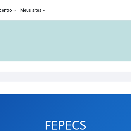
entro
Meus sites
FEPECS