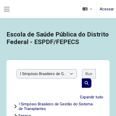
Ir para o conteúdo principal
Acessar
Painel lateral
Escola de Saúde Pública do Distrito
Federal - ESPDF/FEPECS
Buscar cur
Categorias de Cursos
Buscar cursos
Expandir tudo
I Simpósio Brasileiro de Gestão do Sistema
de Transplantes
Fepecs