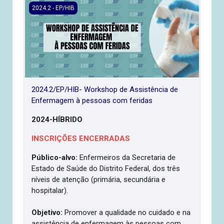
2024.2/EP/HIB- Workshop de Assistência de Enfermagem 
2024.2 - EP/HIB
2024.2/EP/HIB- Workshop de Assistência de
Enfermagem à pessoas com feridas
2024-HÍBRIDO
INSCRIÇÕES ENCERRADAS
Público-alvo:
Enfermeiros da Secretaria de
Estado de Saúde do Distrito Federal, dos três
níveis de atenção (primária, secundária e
hospitalar).
Objetivo:
Promover a qualidade no cuidado e na
assistência de enfermagem às pessoas com