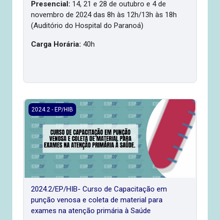
Presencial:
14, 21 e 28 de outubro e 4 de
novembro de 2024 das 8h às 12h/13h às 18h
(Auditório do Hospital do Paranoá)
Carga Horária:
40h
2024.2/EP/HIB- Curso de Capacitação em punção venosa e 
2024.2 - EP/HIB
2024.2/EP/HIB- Curso de Capacitação em
punção venosa e coleta de material para
exames na atenção primária à Saúde