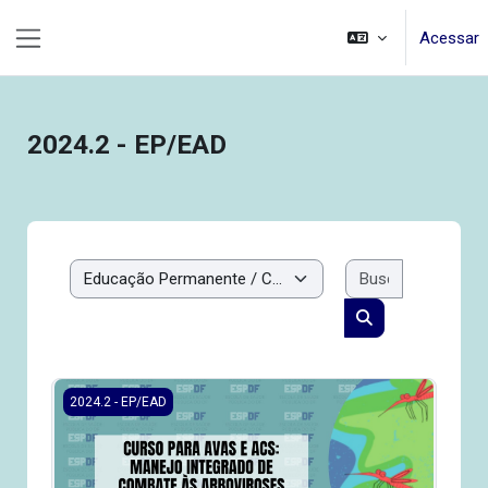
Ir para o conteúdo principal
Acessar
Painel lateral
2024.2 - EP/EAD
Buscar cur
Categorias de Cursos
Buscar cursos
2024.2/EP/EAD- AVAS e ACS: manejo integrado de combate
2024.2 - EP/EAD